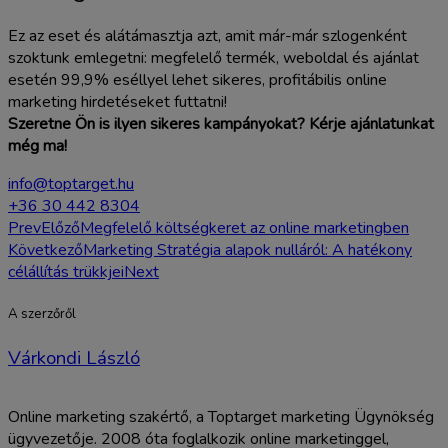
Ez az eset és alátámasztja azt, amit már-már szlogenként
szoktunk emlegetni: megfelelő termék, weboldal és ajánlat
esetén 99,9% eséllyel lehet sikeres, profitábilis online
marketing hirdetéseket futtatni!
Szeretne Ön is ilyen sikeres kampányokat? Kérje ajánlatunkat
még ma!
info@toptarget.hu
+36 30 442 8304
Prev
Előző
Megfelelő költségkeret az online marketingben
Következő
Marketing Stratégia alapok nulláról: A hatékony
célállítás trükkjei
Next
A szerzőről
Várkondi László
Online marketing szakértő, a Toptarget marketing Ügynökség
ügyvezetője. 2008 óta foglalkozik online marketinggel,