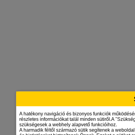
A hatékony navigáció és bizonyos funkciók működésén
részletes információkat talál minden sütiről.A "Szüksé
szükségesek a webhely alapvető funkcióihoz.
A harmadik féltől származó sütik segítenek a weboldal