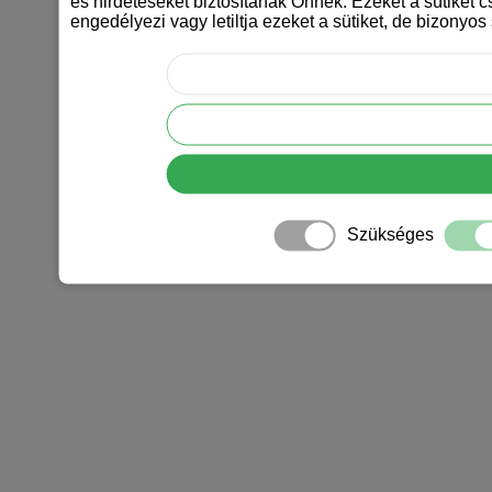
és hirdetéseket biztosítanak Önnek. Ezeket a sütiket 
engedélyezi vagy letiltja ezeket a sütiket, de bizonyos
Szükséges