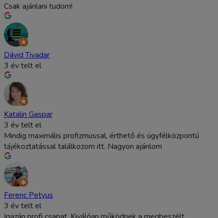
Csak ajánlani tudom!
Dávid Tivadar
3 év telt el
Katalin Gaspar
3 év telt el
Mindig maximális profizmussal, érthető és ügyfélközpontú
tájékoztatással találkozom itt. Nagyon ajánlom
Ferenc Petyus
3 év telt el
Igazán profi csapat. Kiválóan működnek a megbeszélt