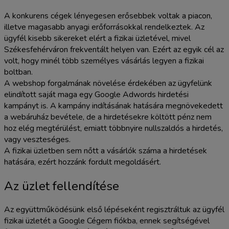
A konkurens cégek lényegesen erősebbek voltak a piacon,
illetve magasabb anyagi erőforrásokkal rendelkeztek. Az
ügyfél kisebb sikereket elért a fizikai üzletével, mivel
Székesfehérváron frekventált helyen van. Ezért az egyik cél az
volt, hogy minél több személyes vásárlás legyen a fizikai
boltban.
A webshop forgalmának növelése érdekében az ügyfelünk
elindított saját maga egy Google Adwords hirdetési
kampányt is. A kampány indításának hatására megnövekedett
a webáruház bevétele, de a hirdetésekre költött pénz nem
hoz elég megtérülést, emiatt többnyire nullszaldós a hirdetés,
vagy veszteséges.
A fizikai üzletben sem nőtt a vásárlók száma a hirdetések
hatására, ezért hozzánk fordult megoldásért.
Az üzlet fellendítése
Az együttműködésünk első lépéseként regisztráltuk az ügyfél
fizikai üzletét a Google Cégem fiókba, ennek segítségével