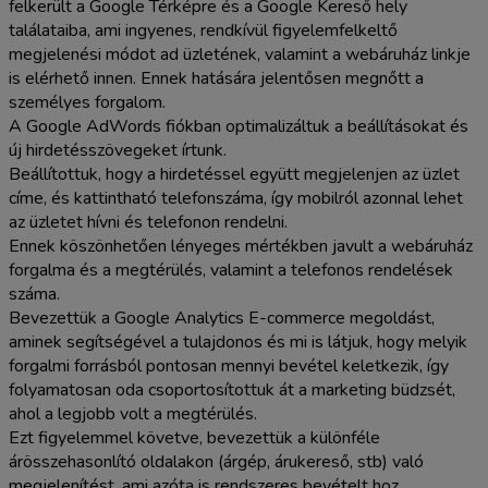
felkerült a Google Térképre és a Google Kereső hely
találataiba, ami ingyenes, rendkívül figyelemfelkeltő
megjelenési módot ad üzletének, valamint a webáruház linkje
is elérhető innen. Ennek hatására jelentősen megnőtt a
személyes forgalom.
A Google AdWords fiókban optimalizáltuk a beállításokat és
új hirdetésszövegeket írtunk.
Beállítottuk, hogy a hirdetéssel együtt megjelenjen az üzlet
címe, és kattintható telefonszáma, így mobilról azonnal lehet
az üzletet hívni és telefonon rendelni.
Ennek köszönhetően lényeges mértékben javult a webáruház
forgalma és a megtérülés, valamint a telefonos rendelések
száma.
Bevezettük a Google Analytics E-commerce megoldást,
aminek segítségével a tulajdonos és mi is látjuk, hogy melyik
forgalmi forrásból pontosan mennyi bevétel keletkezik, így
folyamatosan oda csoportosítottuk át a marketing büdzsét,
ahol a legjobb volt a megtérülés.
Ezt figyelemmel követve, bevezettük a különféle
árösszehasonlító oldalakon (árgép, árukereső, stb) való
megjelenítést, ami azóta is rendszeres bevételt hoz.