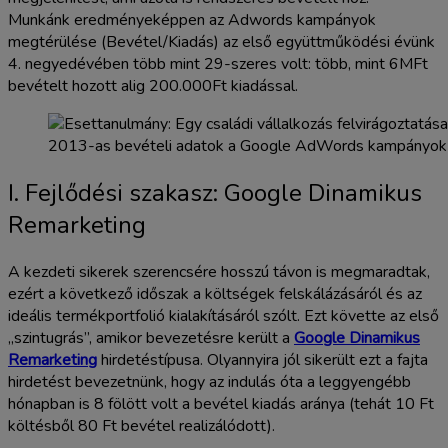
Munkánk eredményeképpen az Adwords kampányok
megtérülése (Bevétel/Kiadás) az első együttműködési évünk
4. negyedévében több mint 29-szeres volt: több, mint 6MFt
bevételt hozott alig 200.000Ft kiadással.
2013-as bevételi adatok a Google AdWords kampányok 
I. Fejlődési szakasz: Google Dinamikus
Remarketing
A kezdeti sikerek szerencsére hosszú távon is megmaradtak,
ezért a következő időszak a költségek felskálázásáról és az
ideális termékportfolió kialakításáról szólt. Ezt követte az első
„szintugrás”, amikor bevezetésre került a
Google Dinamikus
Remarketing
hirdetéstípusa. Olyannyira jól sikerült ezt a fajta
hirdetést bevezetnünk, hogy az indulás óta a leggyengébb
hónapban is 8 fölött volt a bevétel kiadás aránya (tehát 10 Ft
költésből 80 Ft bevétel realizálódott).