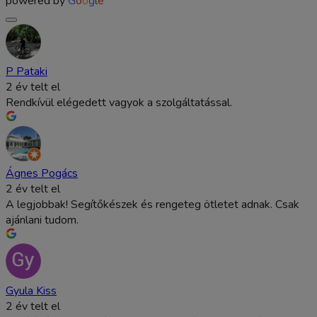
powered by
G
o
o
g
l
e
P Pataki
2 év telt el
Rendkívül elégedett vagyok a szolgáltatással.
Ágnes Pogács
2 év telt el
A legjobbak! Segítőkészek és rengeteg ötletet adnak. Csak
ajánlani tudom.
Gyula Kiss
2 év telt el