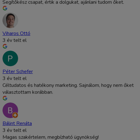
Segítőkész csapat, értik a dolgukat, ajánlani tudom őket.
Viharos Ottó
3 év telt el
Péter Schefer
3 év telt el
Céltudatos és hatékony marketing. Sajnálom, hogy nem őket
választottam korábban.
Bálint Renáta
3 év telt el
Magas szakértelem, megbízható ügynökség!