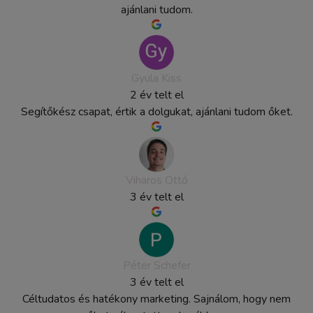
ajánlani tudom.
Gyula Kiss
2 év telt el
Segítőkész csapat, értik a dolgukat, ajánlani tudom őket.
Viharos Ottó
3 év telt el
Péter Schefer
3 év telt el
Céltudatos és hatékony marketing. Sajnálom, hogy nem