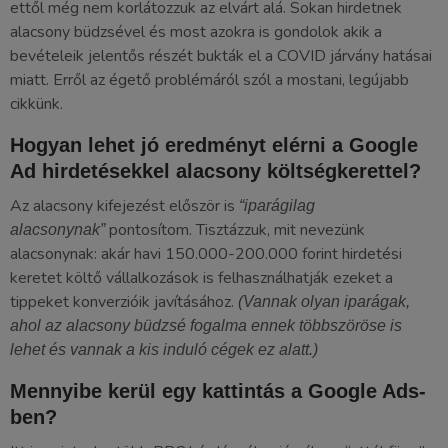
ettől még nem korlátozzuk az elvárt alá. Sokan hirdetnek
alacsony büdzsével és most azokra is gondolok akik a
bevételeik jelentős részét bukták el a COVID járvány hatásai
miatt. Erről az égető problémáról szól a mostani, legújabb
cikkünk.
Hogyan lehet jó eredményt elérni a Google
Ad hirdetésekkel alacsony költségkerettel?
Az alacsony kifejezést először is
“iparágilag
pontosítom. Tisztázzuk, mit nevezünk
alacsonynak”
alacsonynak: akár havi 150.000-200.000 forint hirdetési
keretet költő vállalkozások is felhasználhatják ezeket a
tippeket konverzióik javításához.
(Vannak olyan iparágak,
ahol az alacsony büdzsé fogalma ennek többszöröse is
lehet és vannak a kis induló cégek ez alatt.)
Mennyibe kerül egy kattintás a Google Ads-
ben?