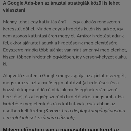
A Google Ads-ban az árazási stratégiák közül is lehet
választani
Mennyi lehet egy kattintás ára? – egy aukciós rendszeren
keresztül dől el. Minden egyes hirdetés külön kis aukció, így
nem azonos kattintási áron megy el. Amikor hirdetést adunk
fel, akkor ajánlatot adunk a hirdetéseink megjelenítésére.
Egyszerre mindig több ajánlat van mint amennyi megjelenhet,
hiszen többen hirdetnek egyidőben, így versenyhelyzet alakul
ki.
Alapvető szinten a Google megvizsgálja az ajánlat összegét,
megszorozza azt a minőségi mutatóval (a hirdetések és a
hozzájuk kapcsolódó céloldalak minőségének számszerű
becslése), és a legnépszerűbb hirdetéseket rangsorolja. Ha
hirdetése megjelenik és rá is kattintanak, csak abban az
esetben kell fizetni.
(Kivéve, ha a display kampánytípusban
.
a megtekintések számára célzunk)
Milyen előnyben van a magasabb napi keret az