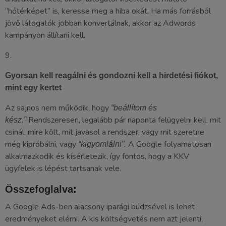
“hőtérképet” is, keresse meg a hiba okát. Ha más forrásból
jövő látogatók jobban konvertálnak, akkor az Adwords
kampányon állítani kell.
9.
Gyorsan kell reagálni és gondozni kell a hirdetési fiókot,
mint egy kertet
Az sajnos nem működik, hogy
“beállítom és
Rendszeresen, legalább pár naponta felügyelni kell, mit
kész.”
csinál, mire költ, mit javasol a rendszer, vagy mit szeretne
még kipróbálni, vagy
A Google folyamatosan
“kigyomlálni”.
alkalmazkodik és kísérletezik, így fontos, hogy a KKV
ügyfelek is lépést tartsanak vele.
Összefoglalva:
A Google Ads-ben alacsony iparági büdzsével is lehet
eredményeket elérni. A kis költségvetés nem azt jelenti,