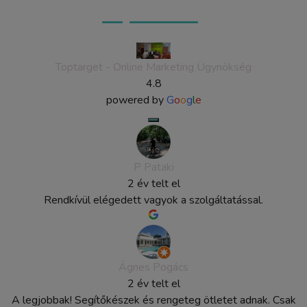
Ügyfeleink véleménye
Toptarget - Online Marketing Ügynökség
4.8
powered by
G
o
o
g
l
e
P Pataki
2 év telt el
Rendkívül elégedett vagyok a szolgáltatással.
Ágnes Pogács
2 év telt el
A legjobbak! Segítőkészek és rengeteg ötletet adnak. Csak