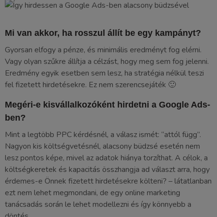
Mi van akkor, ha rosszul állít be egy kampányt?
Gyorsan elfogy a pénze, és minimális eredményt fog elérni.
Vagy olyan szűkre állítja a célzást, hogy meg sem fog jelenni.
Eredmény egyik esetben sem lesz, ha stratégia nélkül teszi
fel fizetett hirdetésekre. Ez nem szerencsejáték 🙂
Megéri-e kisvállalkozóként hirdetni a Google Ads-
ben?
Mint a legtöbb PPC kérdésnél, a válasz ismét: “attól függ”.
Nagyon kis költségvetésnél, alacsony büdzsé esetén nem
lesz pontos képe, mivel az adatok hiánya torzíthat. A célok, a
költségkeretek és kapacitás összhangja ad választ arra, hogy
érdemes-e Önnek fizetett hirdetésekre költeni? – látatlanban
ezt nem lehet megmondani, de egy online marketing
tanácsadás során le lehet modellezni és így könnyebb a
döntés.