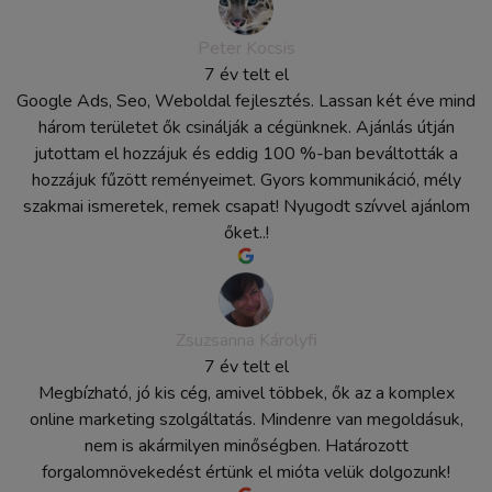
Peter Kocsis
7 év telt el
Google Ads, Seo, Weboldal fejlesztés. Lassan két éve mind
három területet ők csinálják a cégünknek. Ajánlás útján
jutottam el hozzájuk és eddig 100 %-ban beváltották a
hozzájuk fűzött reményeimet. Gyors kommunikáció, mély
szakmai ismeretek, remek csapat! Nyugodt szívvel ajánlom
őket..!
Zsuzsanna Károlyfi
7 év telt el
Megbízható, jó kis cég, amivel többek, ők az a komplex
online marketing szolgáltatás. Mindenre van megoldásuk,
nem is akármilyen minőségben. Határozott
forgalomnövekedést értünk el mióta velük dolgozunk!