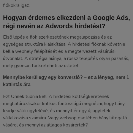
fiókokra igaz.
Hogyan érdemes elkezdeni a Google Ads,
régi nevén az Adwords hirdetést?
Első lépés a fiók szerkezetének megalapozása és az
egységes struktúra kialakítása. A hirdetési fióknak követnie
kell a webhely felépítését és a megtervezett vásárlási
útvonalat. A stratégia hiánya, a rossz telepítés olyan pazarlás,
mely gyorsan tönkreteheti az üzletet.
Mennyibe kerül egy egy konverzió? – ez a lényeg, nem 1
kattintás ára
Ezt Önnek tudnia kell. A hirdetési költségkeretének
meghatározásakor kritikus fontosságú megnézni, hogy hány
leadje válik ügyfelévé, és mennyit ér egy új ügyfelek
vállalkozása számára. Vagy websop esetében hány látogató
vásárol és mennyi az átlagos kosárérték?