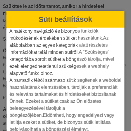
Szűkítse le az időtartamot, amikor a hirdetései
. Tapasztalja ki, mikor vannak a legjobb
megjelennek
Süti beállítások
konverziói. A többivel ne foglalkozzon. Pl. hétvégén, vagy
éjszaka, vagy egyes napokon ne jelenjen meg.
A hatékony navigáció és bizonyos funkciók
működésének érdekében sütiket használunk.Az
5.
alábbiakban az egyes kategóriák alatt részletes
A Google
Összpontosítson a minőségi hirdetésekre.
információkat talál minden sütiről.A "Szükséges"
hirdetési rendszerének két kritikus eleme van (mennyit tud
kategóriába sorolt sütiket a böngésző tárolja, mivel
fizetni, és milyen a hirdetésminőségi pontszáma). Ha Ön nem
ezek elengedhetetlenül szükségesek a webhely
tud, vagy nem akar többet fizetni, akkor legyen kiváló a
alapvető funkcióihoz.
hirdetése, mind a hirdetés szövege, a hidetésbővítmények
A harmadik féltől származó sütik segítenek a weboldal
helyes használata, mind pedig a céloldali élmény.
használatának elemzésében, tárolják a preferenciáit
és releváns tartalmakat és hirdetéseket biztosítanak
6.
Önnek. Ezeket a sütiket csak az Ön előzetes
beleegyezésével tároljuk a
A jobb minőségi mutatóval rendelkező hirdetést
böngészőjében.Eldöntheti, hogy engedélyezi vagy
. A jobb minőségű hirdetések
olcsóbban is tudja hirdetni
letiltja ezeket a sütiket, de bizonyos sütik letiltása
alacsonyabb árakhoz és jobb hirdetési pozíciókhoz
befolyásolhatja a böngészési élményt.
vezethetnek. Ha nincs sok pénze, fordítson időt a minősége