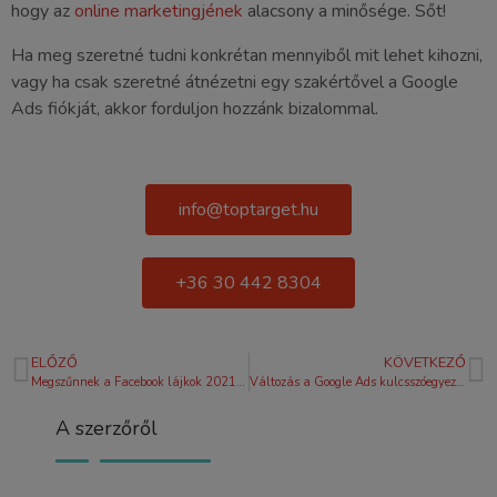
hogy az
online marketingjének
alacsony a minősége. Sőt!
Ha meg szeretné tudni konkrétan mennyiből mit lehet kihozni,
vagy ha csak szeretné átnézetni egy szakértővel a Google
Ads fiókját, akkor forduljon hozzánk bizalommal.
info@toptarget.hu
+36 30 442 8304
ELŐZŐ
KÖVETKEZŐ
Megszűnnek a Facebook lájkok 2021-ben?
Változás a Google Ads kulcsszóegyezés terén
A szerzőről