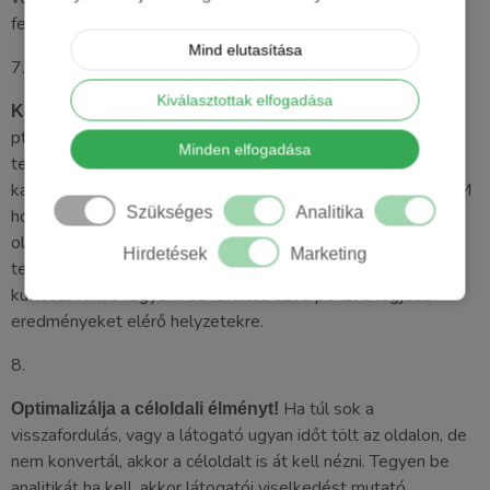
fejlesztésére.
Mind elutasítása
7.
Kiválasztottak elfogadása
Alacsony büdzsé esetén
Kapcsolja le a pénznyelőket!
ptimalizáljon és zárja ki mindazt azt az elemet, ami nem
Minden elfogadása
teljesít jól. Egy idő múlva látni fogja, hogy bizonyos
kampányok, vagy hirdetéscsoportok, hirdetésszövegek NEM
Szükséges
Analitika
hoznak annyi leadet vagy ügyfelet, mint mások. Vagy nem
olyan látogatókat, akiket Ön szeretne. A gyengébben
Hirdetések
Marketing
teljesítő földrajzi beállításokat, demográfiai adatokat,
kulcsszavakat vegye ki és fordítsa ezt a pénzt a legjobb
eredményeket elérő helyzetekre.
8.
Ha túl sok a
Optimalizálja a céloldali élményt!
visszafordulás, vagy a látogató ugyan időt tölt az oldalon, de
nem konvertál, akkor a céloldalt is át kell nézni. Tegyen be
analitikát ha kell, akkor látogatói viselkedést mutató