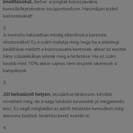
illetve a longtail kulcsszavakra,
beállításokat,
keresőkifejezésekre összpontosítson. Használjon kizáró
kulcsszavakat!
2.
A keresési hálózatban mindig ellenőrizd a keresési
részesedést! Ez a szám mutatja meg, hogy ha a jelenlegi
beállításai mellett a kulcsszavaira keresnek, akkor az esetek
hány százalékában jelenik meg a hirdetése. Ha ez szám
kisebb mint 70% akkor sajnos nem lesznek sikeresek a
kampányok.
3.
leszűkítve hírdessen, később
Jól behatárolt helyen,
növelheti még, de a nagy lokáción kevesebb jó megjelenés
lesz. Ez segít megtalálni az adott területen keresőket még
alacsony büdzsé, hirdetési keret esetén is.
4.