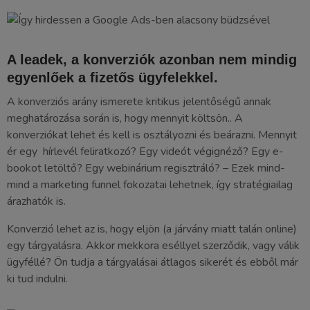
A leadek, a konverziók azonban nem mindig
egyenlőek a fizetős ügyfelekkel.
A konverziós arány ismerete kritikus jelentőségű annak
meghatározása során is, hogy mennyit költsön.. A
konverziókat lehet és kell is osztályozni és beárazni. Mennyit
ér egy hírlevél feliratkozó? Egy videót végignéző? Egy e-
bookot letöltő? Egy webinárium regisztráló? – Ezek mind-
mind a marketing funnel fokozatai lehetnek, így stratégiailag
árazhatók is.
Konverzió lehet az is, hogy eljön (a járvány miatt talán online)
egy tárgyalásra. Akkor mekkora eséllyel szerződik, vagy válik
ügyféllé? Ön tudja a tárgyalásai átlagos sikerét és ebből már
ki tud indulni.