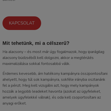
KAPCSOLAT
Mit tehetünk, mi a célszerű?
Ha alacsony – és most már úgy fogalmazok, hogy iparágilag
alacsony büdzséből kell dolgozni, akkor a megtérülés
maximalizálása sokkal fontosabbá válik.
Érdemes kevesebb, ám hatékony kampányra összpontosítani
ahelyett, hogy túl sok kampányra, sokféle irányba osztanánk
fel a pénzt. Meg kell vizsgálni azt, hogy mely kampányok
hozzák a legjobb leadeket havonta (azokat az ügyfeleket,
amelyek ügyfelekké válnak), és oda kell csoportosítani az
anyagi erőket.