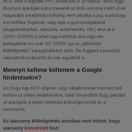
Itt is, mint a legtöbb PPC kérdésnél a jó válasz: “attól függ”.
Bizonyos iparágak kulcsszavainál az erős verseny miatt jóval
magasabb a kattintási költség, mint például a jog, a pénzügy,
a esztétika, fogászat, vagy épp a gyorsszolgálatok
(duguláselhárítás, zárnyitás, autómentés, stb.) ahol akár
1000-2000Ft is lehet egy kattintás ára, míg más
iparágakban ez csak 50-100Ft, így az
„alacsony
kategóriánként eltér. De függhet szezontól,
költségvetés”
napszaktól eszköztől és sok egyébtől is.
Mennyit kellene költenem a Google
hirdetésekre?
Az, hogy egy KKV cégnek, vagy vállalkozónak mennyit kell
költeni az online hirdetésekre, több tényezőtől függ, például
az iparágtól, a teljes hirdetési költségkerettől és a
versenytől.
Az alacsony költségvetés azonban nem biztos, hogy
alacsony
konverziót
hoz!