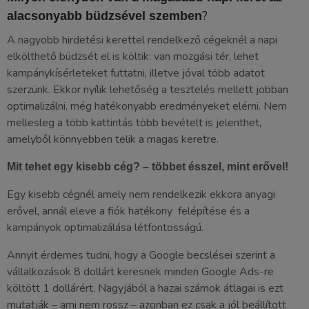
?
alacsonyabb büdzsével szemben
A nagyobb hirdetési kerettel rendelkező cégeknél a napi
elkölthető büdzsét el is költik: van mozgási tér, lehet
kampánykísérleteket futtatni, illetve jóval több adatot
szerzünk. Ekkor nyílik lehetőség a tesztelés mellett jobban
optimalizálni, még hatékonyabb eredményeket elérni. Nem
mellesleg a több kattintás több bevételt is jelenthet,
amelyből könnyebben telik a magas keretre.
Mit tehet egy kisebb cég? – többet ésszel, mint erővel!
Egy kisebb cégnél amely nem rendelkezik ekkora anyagi
erővel, annál eleve a fiók hatékony felépítése és a
kampányok optimalizálása létfontosságú.
Annyit érdemes tudni, hogy a Google becslései szerint a
vállalkozások 8 dollárt keresnek minden Google Ads-re
költött 1 dollárért. Nagyjából a hazai számok átlagai is ezt
mutatják – ami nem rossz – azonban ez csak a jól beállított