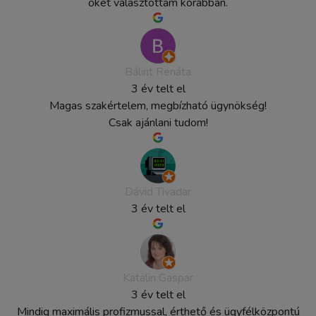
őket választottam korábban.
Bálint Renáta
3 év telt el
Magas szakértelem, megbízható ügynökség!
Csak ajánlani tudom!
Dávid Tivadar
3 év telt el
Katalin Gaspar
3 év telt el
Mindig maximális profizmussal, érthető és ügyfélközpontú