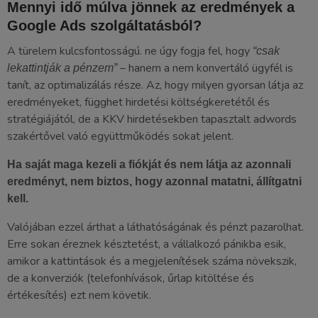
Mennyi idő múlva jönnek az eredmények a
Google Ads szolgáltatásból?
A türelem kulcsfontosságú. ne úgy fogja fel, hogy
“csak
– hanem a nem konvertáló ügyfél is
lekattintják a pénzem”
tanít, az optimalizálás része. Az, hogy milyen gyorsan látja az
eredményeket, függhet hirdetési költségkeretétől és
stratégiájától, de a KKV hirdetésekben tapasztalt adwords
szakértővel való együttműködés sokat jelent.
Ha saját maga kezeli a fiókját és nem látja az azonnali
eredményt, nem biztos, hogy azonnal matatni, állítgatni
kell.
Valójában ezzel árthat a láthatóságának és pénzt pazarolhat.
Erre sokan éreznek késztetést, a vállalkozó pánikba esik,
amikor a kattintások és a megjelenítések száma növekszik,
de a konverziók (telefonhívások, űrlap kitöltése és
értékesítés) ezt nem követik.