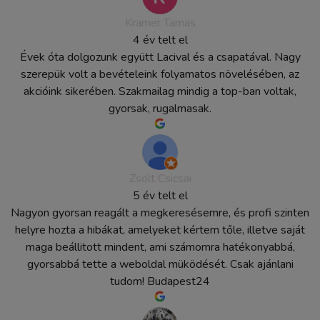
Kramer Tamas
4 év telt el
Évek óta dolgozunk együtt Lacival és a csapatával. Nagy
szerepük volt a bevételeink folyamatos növelésében, az
akcióink sikerében. Szakmailag mindig a top-ban voltak,
gyorsak, rugalmasak.
Zsolt Csicsai
5 év telt el
Nagyon gyorsan reagált a megkeresésemre, és profi szinten
helyre hozta a hibákat, amelyeket kértem tőle, illetve saját
maga beállitott mindent, ami számomra hatékonyabbá,
gyorsabbá tette a weboldal müködését. Csak ajánlani
tudom! Budapest24