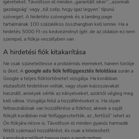
ígéreteket. Távolítson el minden „garantált siker”, „azonnali
gazdagság” vagy „túl szép, hogy igaz legyen” típusú
szöveget. A hirdetési szövegnek és a landing page
tartalmának 100 százalékos összhangban kell lennie. Ha a
hirdetés 5000 Ft-os kedvezményt ígér, de az oldalon ez nem
szerepel, a fiókja veszélyben van.
A hirdetési fiók kitakarítása
Ne csak szüneteltesse a problémás elemeket, hanem törölje
is őket. A
során a
google ads fiók felfüggesztés feloldása
Google a teljes fióktörténetet vizsgálja. Ha korábban
elutasított hirdetései voltak, vagy olyan kulcsszavakat
használt, amelyek sértik az irányelveket, azoktól végleg meg
kell válnia. Vizsgálja felül a hozzáféréseket is. Ha olyan
felhasználónak van hozzáférése a fiókhoz, akinek a saját
fiókját korábban már felfüggesztették, az „fertőző” lehet az
Ön fiókjára nézve is. Távolítson el minden gyanús harmadik
féltől származó hozzáférést, és csak a hitelesített
kampánykezelőket hagyja meg a rendszerben.