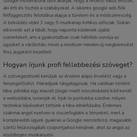
Google moderátorai látni akarják, hogy a hirdető valós entitás,
aki érti és tiszteli a szabályokat. A sikeres google ads fiók
felfüggesztés feloldása alapja a türelem és a módszeresség.
A beküldés utáni 3 vagy 5 munkanap kritikus időszak. Sokan
elkövetik azt a hibát, hogy naponta küldenek újabb
üzeneteket, ami a gyakorlatban csak hátrébb sorolja az
ügyüket a várólistán, mivel a rendszer minden új megkeresést
friss jegyként kezelhet.
Hogyan írjunk profi fellebbezési szöveget?
A szövegezésnél kerüljük az érzelmi alapú érvelést vagy a
fenyegetőzést. Maradjunk tárgyilagosak. Ha valóban történt
hiba, például egy elavult plugin miatt rosszindulatú kód került
a weboldalra, ismerjük el. Írjuk le pontokba szedve, milyen
technikai lépéseket tettünk a hiba elhárítására. Érdemes
szakmai angol nyelven is összefoglalni a tényeket, mert a
komplexebb ügyek gyakran a Google nemzetközi, magasabb
szintű felülvizsgálati csoportjaihoz kerülnek, ahol az angol az
elsődleges munkanyelv.