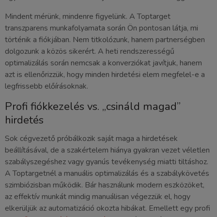
Mindent mérünk, mindenre figyelünk. A Toptarget
transzparens munkafolyamata során Ön pontosan látja, mi
történik a fiókjában. Nem titkolózunk, hanem partnerségben
dolgozunk a közös sikerért. A heti rendszerességű
optimalizálás során nemcsak a konverziókat javítjuk, hanem
azt is ellenőrizzük, hogy minden hirdetési elem megfelel-e a
legfrissebb előírásoknak.
Profi fiókkezelés vs. „csináld magad”
hirdetés
Sok cégvezető próbálkozik saját maga a hirdetések
beállításával, de a szakértelem hiánya gyakran vezet véletlen
szabályszegéshez vagy gyanús tevékenység miatti tiltáshoz.
A Toptargetnél a manuális optimalizálás és a szabálykövetés
szimbiózisban működik. Bár használunk modern eszközöket,
az effektív munkát mindig manuálisan végezzük el, hogy
elkerüljük az automatizáció okozta hibákat. Emellett egy profi