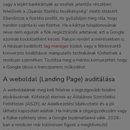
vagy a lejárt bankkártyák az esetek jelentős részében
felelősek a „Gyanús fizetési tevékenység” miatti tiltásért.
Ellenőrizze a fizetési profilt, és győződjön meg róla, hogy
minden számla ki van fizetve. Ha a kártya tulajdonosának
neve nem egyezik a fiók regisztrációs adataival, azt a Google
azonnali kockázatként kezeli. Rakjon rendet a mérésekben is.
A hibásan beállított
tag manager
kódok vagy a félrevezető
konverziós beállítások manipulatív technikának tűnhetnek a
rendszer szemében. Tisztítsa meg a mérési környezetet, hogy
a Google lássa a transzparens működést.
A weboldal (Landing Page) auditálása
A weboldalának meg kell felelnie a legszigorúbb bizalmi
elvárásoknak. Kötelező elemek az Általános Szerződési
Feltételek (ÁSZF), az Adatkezelési tájékoztató és a jól
látható kapcsolati adatok. Ha hiányzik a cégjegyzékszám vagy
a fizikai székhely címe, a Google bizalmatlanná válik. 2026-
ban a rendszer már különösen figyeli a megtévesztő