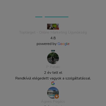
Ügyfeleink véleménye
Toptarget - Online Marketing Ügynökség
4.8
powered by
G
o
o
g
l
e
P Pataki
2 év telt el
Rendkívül elégedett vagyok a szolgáltatással.
Ágnes Pogács