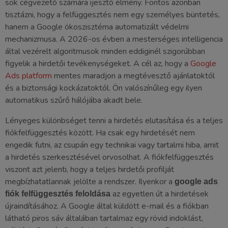
sok cégvezető számára ijesztő élmény. Fontos azonban
tisztázni, hogy a felfüggesztés nem egy személyes büntetés,
hanem a Google ökoszisztéma automatizált védelmi
mechanizmusa. A 2026-os évben a mesterséges intelligencia
által vezérelt algoritmusok minden eddiginél szigorúbban
figyelik a hirdetői tevékenységeket. A cél az, hogy a
Google
Ads platform
mentes maradjon a megtévesztő ajánlatoktól
és a biztonsági kockázatoktól. Ön valószínűleg egy ilyen
automatikus szűrő hálójába akadt bele.
Lényeges különbséget tenni a hirdetés elutasítása és a teljes
fiókfelfüggesztés között. Ha csak egy hirdetését nem
engedik futni, az csupán egy technikai vagy tartalmi hiba, amit
a hirdetés szerkesztésével orvosolhat. A fiókfelfüggesztés
viszont azt jelenti, hogy a teljes hirdetői profilját
megbízhatatlannak jelölte a rendszer. Ilyenkor a
google ads
az egyetlen út a hirdetések
fiók felfüggesztés feloldása
újraindításához. A Google által küldött e-mail és a fiókban
látható piros sáv általában tartalmaz egy rövid indoklást,