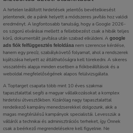
A hirtelen leállított hirdetések jelentős bevételkiesést
jelentenek, de a pánik helyett a módszeres javítás hoz valódi
eredményt. A legfontosabb tanulság, hogy a Google 2026-
os szigorú elvárásai mellett a fellebbezést csak a hibák teljes
körű, dokumentált javítása után szabad elküldeni. A
google
nem szerencse kérdése,
ads fiók felfüggesztés feloldása
hanem egy precíz, szabálykövető folyamat, ahol a rendszerek
kijátszása helyett az átláthatóságra kell törekedni. A sikeres
visszatérés alapja minden esetben a fiókbeállítások és a
weboldal megfelelőségének alapos felülvizsgálata.
A Toptarget csapata több mint 10 éves szakmai
tapasztalattal segíti a magyar vállalkozásokat a komplex
hirdetési útvesztőkben. Kizárólag nagy tapasztalattal
rendelkező kampány menedzserekkel dolgozunk, akik a
magas megtérülésű kampányok specialistái. Levesszük a
válláról a technikai és adminisztrációs terheket, így Önnek
csak a beérkező megrendelésekre kell figyelnie. Ne