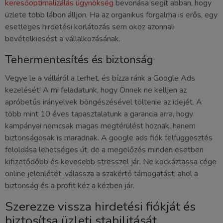
keresőoptimalizálás ügynökség
bevonása segít abban, hogy
üzlete több lábon álljon. Ha az organikus forgalma is erős, egy
esetleges hirdetési korlátozás sem okoz azonnali
bevételkiesést a vállalkozásának.
Tehermentesítés és biztonság
Vegye le a válláról a terhet, és bízza ránk a Google Ads
kezelését! A mi feladatunk, hogy Önnek ne kelljen az
apróbetűs irányelvek böngészésével töltenie az idejét. A
több mint 10 éves tapasztalatunk a garancia arra, hogy
kampányai nemcsak magas megtérülést hoznak, hanem
biztonságosak is maradnak. A google ads fiók felfüggesztés
feloldása lehetséges út, de a megelőzés minden esetben
kifizetődőbb és kevesebb stresszel jár. Ne kockáztassa cége
online jelenlétét, válassza a szakértő támogatást, ahol a
biztonság és a profit kéz a kézben jár.
Szerezze vissza hirdetési fiókját és
biztosítsa üzleti stabilitását