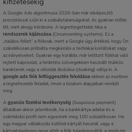
kifizetésekig
A Google Ads algoritmusa 2026-ban már elképesztő
precizitással szűri ki a szabálytalanságokat, és gyakran előbb
tilt, mint ahogy kérdezne. A legrettegettebb hiba a
(Circumventing systems). Ez a
rendszerek kijátszása
„halálos ítélet” a fióknak, mert a Google úgy értékeli, hogy Ön
szándékosan próbálta megkerülni a technikai korlátokat vagy
az irányelveket. Gyakran egy korábbi, már letiltott fiókkal való
rejtett kapcsolat, a hirdetési szövegekben használt trükkös
karakterek vagy a céloldal álcázása (cloaking) váltja ki. A
ebben az esetben
google ads fiók felfüggesztés feloldása
a legnehezebb feladat, mivel a bizalom alapjaiban rendült
meg.
A
(Suspicious payment)
gyanús fizetési tevékenység
általában akkor jelentkezik, ha a bankkártya adatai és a
számlázási profil nem egyeznek meg 100 százalékosan. Ha
egy magyar vállalkozás külföldi kártyát használ, vagy a
kártyatulajdonos neve eltér a fiók tulajdonosától, a rendszer