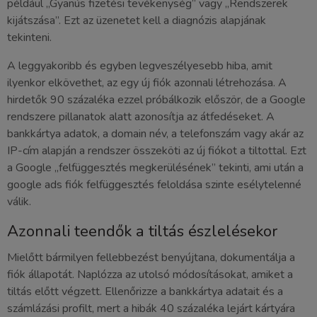
például „Gyanús fizetési tevékenység” vagy „Rendszerek
kijátszása”. Ezt az üzenetet kell a diagnózis alapjának
tekinteni.
A leggyakoribb és egyben legveszélyesebb hiba, amit
ilyenkor elkövethet, az egy új fiók azonnali létrehozása. A
hirdetők 90 százaléka ezzel próbálkozik először, de a Google
rendszere pillanatok alatt azonosítja az átfedéseket. A
bankkártya adatok, a domain név, a telefonszám vagy akár az
IP-cím alapján a rendszer összeköti az új fiókot a tiltottal. Ezt
a Google „felfüggesztés megkerülésének” tekinti, ami után a
google ads fiók felfüggesztés feloldása szinte esélytelenné
válik.
Azonnali teendők a tiltás észlelésekor
Mielőtt bármilyen fellebbezést benyújtana, dokumentálja a
fiók állapotát. Naplózza az utolsó módosításokat, amiket a
tiltás előtt végzett. Ellenőrizze a bankkártya adatait és a
számlázási profilt, mert a hibák 40 százaléka lejárt kártyára