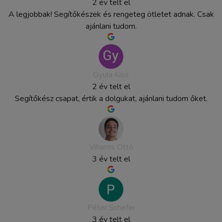
2 év telt el
A legjobbak! Segítőkészek és rengeteg ötletet adnak. Csak
ajánlani tudom.
Gyula Kiss
2 év telt el
Segítőkész csapat, értik a dolgukat, ajánlani tudom őket.
Viharos Ottó
3 év telt el
Péter Schefer
3 év telt el