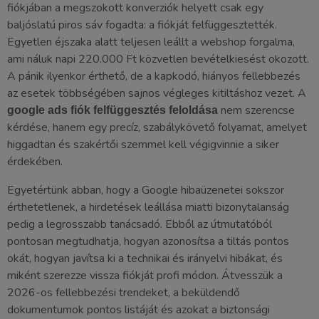
fiókjában a megszokott konverziók helyett csak egy
baljóslatú piros sáv fogadta: a fiókját felfüggesztették.
Egyetlen éjszaka alatt teljesen leállt a webshop forgalma,
ami náluk napi 220.000 Ft közvetlen bevételkiesést okozott.
A pánik ilyenkor érthető, de a kapkodó, hiányos fellebbezés
az esetek többségében sajnos végleges kitiltáshoz vezet. A
nem szerencse
google ads fiók felfüggesztés feloldása
kérdése, hanem egy precíz, szabálykövető folyamat, amelyet
higgadtan és szakértői szemmel kell végigvinnie a siker
érdekében.
Egyetértünk abban, hogy a Google hibaüzenetei sokszor
érthetetlenek, a hirdetések leállása miatti bizonytalanság
pedig a legrosszabb tanácsadó. Ebből az útmutatóból
pontosan megtudhatja, hogyan azonosítsa a tiltás pontos
okát, hogyan javítsa ki a technikai és irányelvi hibákat, és
miként szerezze vissza fiókját profi módon. Átvesszük a
2026-os fellebbezési trendeket, a beküldendő
dokumentumok pontos listáját és azokat a biztonsági