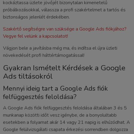
kockáztassa üzlete jövőjét bizonytalan kimenetelű
próbálkozásokkal, válassza a profi szakértelmet a tartós és
biztonságos jelenlét érdekében.
Szakértő segítségre van szüksége a Google Ads fiókjához?
Vegye fel velünk a kapcsolatot!
Vágjon bele a javításba még ma, és indítsa el újra üzleti
növekedését profi háttértámogatással!
Gyakran Ismételt Kérdések a Google
Ads tiltásokról
Mennyi ideig tart a Google Ads fiók
felfüggesztés feloldása?
A Google Ads fiók felfüggesztés feloldása általában 3 és 5
munkanap közötti időt vesz igénybe, de a bonyolultabb
esetekben a folyamat akár 14 vagy 21 napig is elhúzódhat. A
Google felülvizsgálati csapata érkezési sorrendben dolgozza