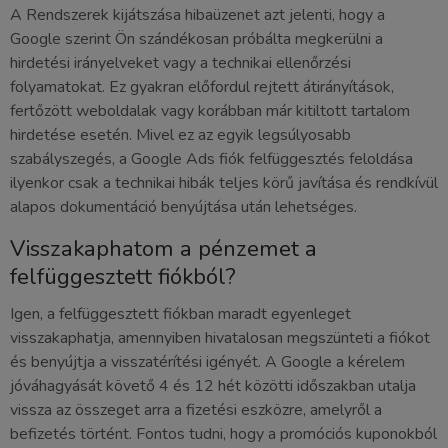
A Rendszerek kijátszása hibaüzenet azt jelenti, hogy a
Google szerint Ön szándékosan próbálta megkerülni a
hirdetési irányelveket vagy a technikai ellenőrzési
folyamatokat. Ez gyakran előfordul rejtett átirányítások,
fertőzött weboldalak vagy korábban már kitiltott tartalom
hirdetése esetén. Mivel ez az egyik legsúlyosabb
szabályszegés, a Google Ads fiók felfüggesztés feloldása
ilyenkor csak a technikai hibák teljes körű javítása és rendkívül
alapos dokumentáció benyújtása után lehetséges.
Visszakaphatom a pénzemet a
felfüggesztett fiókból?
Igen, a felfüggesztett fiókban maradt egyenleget
visszakaphatja, amennyiben hivatalosan megszünteti a fiókot
és benyújtja a visszatérítési igényét. A Google a kérelem
jóváhagyását követő 4 és 12 hét közötti időszakban utalja
vissza az összeget arra a fizetési eszközre, amelyről a
befizetés történt. Fontos tudni, hogy a promóciós kuponokból