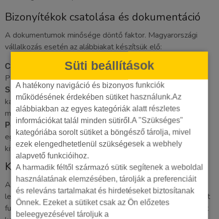
Bizonyítékok csatolása és dokumentáció
A dokumentumok minősége döntő faktor. Magyarországi
vállalkozás esetén az alábbiakat készítsük elő:
Süti beállítások
Egy 30 napnál nem régebbi, hiteles másolat
Cégkivonat:
PDF formátumban.
A hatékony navigáció és bizonyos funkciók
Az aláírásra jogosult személy vagy a
Személyazonosító:
működésének érdekében sütiket használunk.Az
kártyabirtokos igazolványának mindkét oldala, jól olvasható
alábbiakban az egyes kategóriák alatt részletes
minőségben.
információkat talál minden sütiről.A "Szükséges"
Egy friss bankkivonat, amelyen
Pénzügyi igazolás:
kategóriába sorolt sütiket a böngésző tárolja, mivel
egyértelműen látszik a cég neve, címe és a Google Ads
ezek elengedhetetlenül szükségesek a webhely
kifizetéshez használt bankkártya utolsó négy számjegye.
alapvető funkcióihoz.
Kapcsolatfelvétel és eszkaláció
A harmadik féltől származó sütik segítenek a weboldal
használatának elemzésében, tárolják a preferenciáit
A legtöbb esetben az e-mailes fellebbezés a
és releváns tartalmakat és hirdetéseket biztosítanak
leghatékonyabb, mert ez hagy nyomot a rendszerben. A chat
Önnek. Ezeket a sütiket csak az Ön előzetes
funkció hasznos lehet gyors kérdésekre, de a felfüggesztést
beleegyezésével tároljuk a