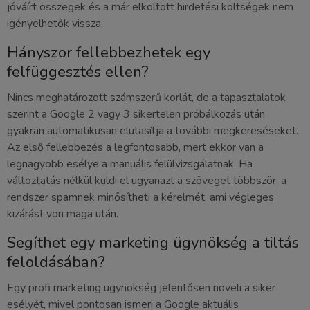
jóváírt összegek és a már elköltött hirdetési költségek nem
igényelhetők vissza.
Hányszor fellebbezhetek egy
felfüggesztés ellen?
Nincs meghatározott számszerű korlát, de a tapasztalatok
szerint a Google 2 vagy 3 sikertelen próbálkozás után
gyakran automatikusan elutasítja a további megkereséseket.
Az első fellebbezés a legfontosabb, mert ekkor van a
legnagyobb esélye a manuális felülvizsgálatnak. Ha
változtatás nélkül küldi el ugyanazt a szöveget többször, a
rendszer spamnek minősítheti a kérelmét, ami végleges
kizárást von maga után.
Segíthet egy marketing ügynökség a tiltás
feloldásában?
Egy profi marketing ügynökség jelentősen növeli a siker
esélyét, mivel pontosan ismeri a Google aktuális