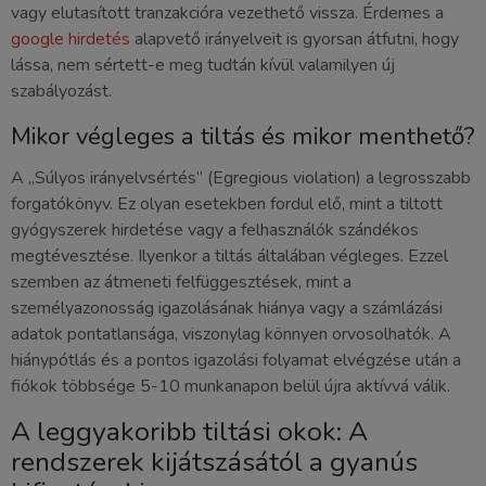
vagy elutasított tranzakcióra vezethető vissza. Érdemes a
google hirdetés
alapvető irányelveit is gyorsan átfutni, hogy
lássa, nem sértett-e meg tudtán kívül valamilyen új
szabályozást.
Mikor végleges a tiltás és mikor menthető?
A „Súlyos irányelvsértés” (Egregious violation) a legrosszabb
forgatókönyv. Ez olyan esetekben fordul elő, mint a tiltott
gyógyszerek hirdetése vagy a felhasználók szándékos
megtévesztése. Ilyenkor a tiltás általában végleges. Ezzel
szemben az átmeneti felfüggesztések, mint a
személyazonosság igazolásának hiánya vagy a számlázási
adatok pontatlansága, viszonylag könnyen orvosolhatók. A
hiánypótlás és a pontos igazolási folyamat elvégzése után a
fiókok többsége 5-10 munkanapon belül újra aktívvá válik.
A leggyakoribb tiltási okok: A
rendszerek kijátszásától a gyanús