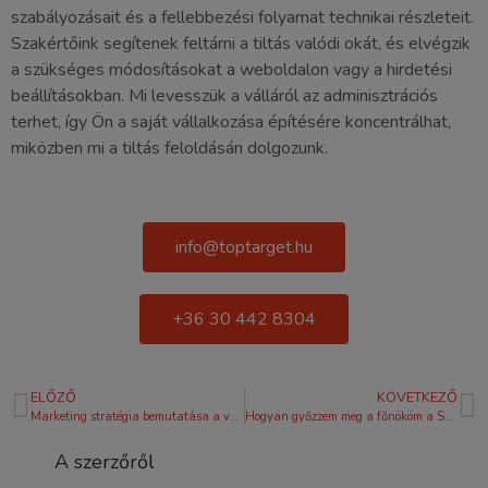
szabályozásait és a fellebbezési folyamat technikai részleteit.
Szakértőink segítenek feltárni a tiltás valódi okát, és elvégzik
a szükséges módosításokat a weboldalon vagy a hirdetési
beállításokban. Mi levesszük a válláról az adminisztrációs
terhet, így Ön a saját vállalkozása építésére koncentrálhat,
miközben mi a tiltás feloldásán dolgozunk.
info@toptarget.hu
+36 30 442 8304
ELŐZŐ
KÖVETKEZŐ
Marketing stratégia bemutatása a vezetőségnek: Így kapj zöld utat és költségkeretet 2026-ban
Hogyan győzzem meg a főnököm a SEO fontosságáról? – Útmutató a marketing büdzsé megszerzéséhez
A szerzőről