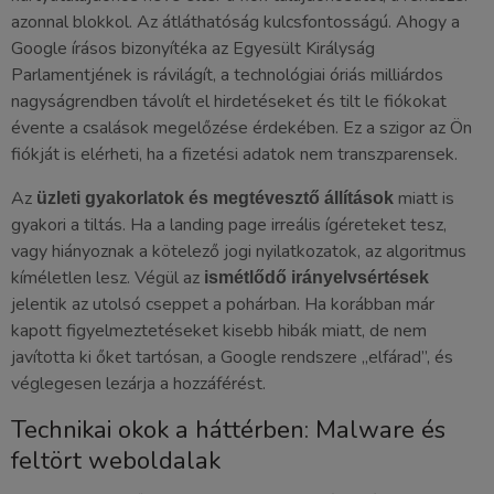
azonnal blokkol. Az átláthatóság kulcsfontosságú. Ahogy a
Google írásos bizonyítéka az Egyesült Királyság
Parlamentjének is rávilágít, a technológiai óriás milliárdos
nagyságrendben távolít el hirdetéseket és tilt le fiókokat
évente a csalások megelőzése érdekében. Ez a szigor az Ön
fiókját is elérheti, ha a fizetési adatok nem transzparensek.
Az
miatt is
üzleti gyakorlatok és megtévesztő állítások
gyakori a tiltás. Ha a landing page irreális ígéreteket tesz,
vagy hiányoznak a kötelező jogi nyilatkozatok, az algoritmus
kíméletlen lesz. Végül az
ismétlődő irányelvsértések
jelentik az utolsó cseppet a pohárban. Ha korábban már
kapott figyelmeztetéseket kisebb hibák miatt, de nem
javította ki őket tartósan, a Google rendszere „elfárad”, és
véglegesen lezárja a hozzáférést.
Technikai okok a háttérben: Malware és
feltört weboldalak