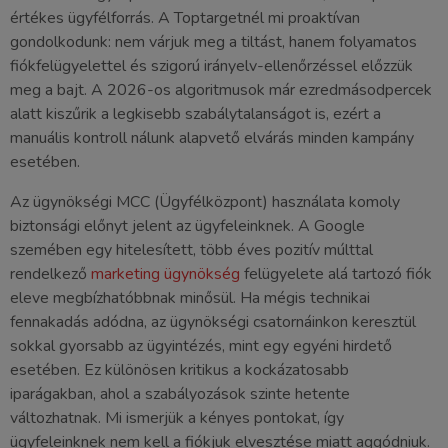
értékes ügyfélforrás. A Toptargetnél mi proaktívan
gondolkodunk: nem várjuk meg a tiltást, hanem folyamatos
fiókfelügyelettel és szigorú irányelv-ellenőrzéssel előzzük
meg a bajt. A 2026-os algoritmusok már ezredmásodpercek
alatt kiszűrik a legkisebb szabálytalanságot is, ezért a
manuális kontroll nálunk alapvető elvárás minden kampány
esetében.
Az ügynökségi MCC (Ügyfélközpont) használata komoly
biztonsági előnyt jelent az ügyfeleinknek. A Google
szemében egy hitelesített, több éves pozitív múlttal
rendelkező
marketing ügynökség
felügyelete alá tartozó fiók
eleve megbízhatóbbnak minősül. Ha mégis technikai
fennakadás adódna, az ügynökségi csatornáinkon keresztül
sokkal gyorsabb az ügyintézés, mint egy egyéni hirdető
esetében. Ez különösen kritikus a kockázatosabb
iparágakban, ahol a szabályozások szinte hetente
változhatnak. Mi ismerjük a kényes pontokat, így
ügyfeleinknek nem kell a fiókjuk elvesztése miatt aggódniuk.