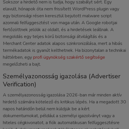
Sokszor a hirdető nem is tudja, hogy szabályt sért. Egy
elavult, hónapok óta nem frissített WordPress plugin vagy
egy biztonsági résen keresztül bejutott malware script
azonnali felfüggesztést von maga után. A Google robotjai
fertőzöttnek jelölik az oldalt, és a hirdetések leállnak. A
megoldás egy teljes körű biztonsági átvilágítás és a
Merchant Center adatok alapos szinkronizálása, mert a hibás
termékadatok is gyanút kelthetnek. Ha bizonytalan a technikai
háttérben, egy
profi ügynökség szakértő segítsége
megelőzheti a bajt.
Személyazonosság igazolása (Advertiser
Verification)
A személyazonosság igazolása 2026-ban már minden aktív
hirdető számára kötelező és kritikus lépés. Ha a megadott 30
napos határidőn belül nem küldjük be a kért
dokumentumokat, például a személyi igazolványt vagy a
hiteles cégkivonatot, a fiók automatikusan felfüggesztésre