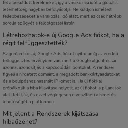
fel a beküldött kérelmeket, így a várakozási időt a globális
leterheltség nagyban befolyásolja. Ne küldjön ismételt
fellebbezéseket a várakozási idő alatt, mert ez csak hátrébb
sorolja az ügyét a feldolgozási listán.
Létrehozhatok-e új Google Ads fiókot, ha a
régit felfüggesztették?
Szigorúan tilos új Google Ads fiókot nyitni, amíg az eredeti
felfüggesztés érvényben van, mert a Google algoritmusai
azonnal azonosítják a kapcsolódási pontokat. A rendszer
figyeli a hirdetett domaint, a megadott bankkártyaadatokat
és a belépéshez használt IP-címet is. Ha új fiókkal
próbálkozik a hiba kijavítása helyett, az új fiókot is pillanatok
alatt letiltják, és ezzel véglegesen elveszítheti a hirdetés
lehetőségét a platformon.
Mit jelent a Rendszerek kijátszása
hibaüzenet?