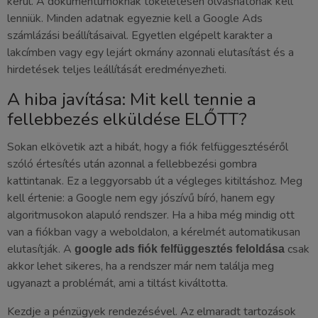
kerül. A dokumentumoknak tökéletesen olvashatónak kell
lenniük. Minden adatnak egyeznie kell a Google Ads
számlázási beállításaival. Egyetlen elgépelt karakter a
lakcímben vagy egy lejárt okmány azonnali elutasítást és a
hirdetések teljes leállítását eredményezheti.
A hiba javítása: Mit kell tennie a
fellebbezés elküldése ELŐTT?
Sokan elkövetik azt a hibát, hogy a fiók felfüggesztéséről
szóló értesítés után azonnal a fellebbezési gombra
kattintanak. Ez a leggyorsabb út a végleges kitiltáshoz. Meg
kell értenie: a Google nem egy jószívű bíró, hanem egy
algoritmusokon alapuló rendszer. Ha a hiba még mindig ott
van a fiókban vagy a weboldalon, a kérelmét automatikusan
elutasítják. A
csak
google ads fiók felfüggesztés feloldása
akkor lehet sikeres, ha a rendszer már nem találja meg
ugyanazt a problémát, ami a tiltást kiváltotta.
Kezdje a pénzügyek rendezésével. Az elmaradt tartozások