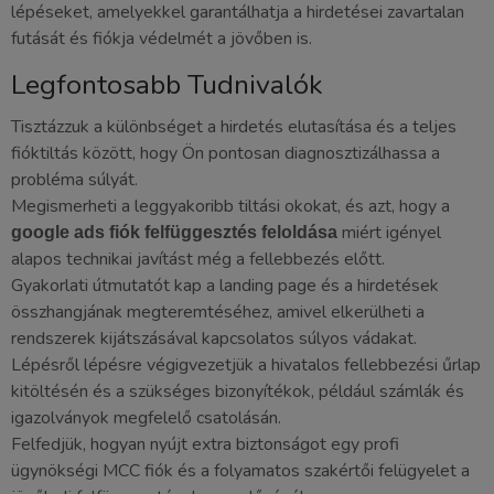
lépéseket, amelyekkel garantálhatja a hirdetései zavartalan
futását és fiókja védelmét a jövőben is.
Legfontosabb Tudnivalók
Tisztázzuk a különbséget a hirdetés elutasítása és a teljes
fióktiltás között, hogy Ön pontosan diagnosztizálhassa a
probléma súlyát.
Megismerheti a leggyakoribb tiltási okokat, és azt, hogy a
miért igényel
google ads fiók felfüggesztés feloldása
alapos technikai javítást még a fellebbezés előtt.
Gyakorlati útmutatót kap a landing page és a hirdetések
összhangjának megteremtéséhez, amivel elkerülheti a
rendszerek kijátszásával kapcsolatos súlyos vádakat.
Lépésről lépésre végigvezetjük a hivatalos fellebbezési űrlap
kitöltésén és a szükséges bizonyítékok, például számlák és
igazolványok megfelelő csatolásán.
Felfedjük, hogyan nyújt extra biztonságot egy profi
ügynökségi MCC fiók és a folyamatos szakértői felügyelet a