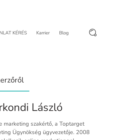
NLAT KÉRÉS
Karrier
Blog
erzőről
rkondi László
e marketing szakértő, a Toptarget
ting Ügynökség ügyvezetője. 2008