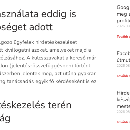
Googl
sználata eddig is
meg a
profit
őséget adott
2026.08
Tovább 
lgozó ügyfelek hirdetéskezelését
tt kiválogatni azokat, amelyeket majd a
Faceb
élzásához. A kulcsszavakat a kereső már
útmut
ódon (jelentés-összefüggésben) történt.
2026.08
ndszerben jelentek meg, azt utána gyakran
Tovább 
ting tanácsadás egyik fő kérdéseként is ez
Hirde
készí
téskezelés
terén
meste
2026.08
ság
Tovább 