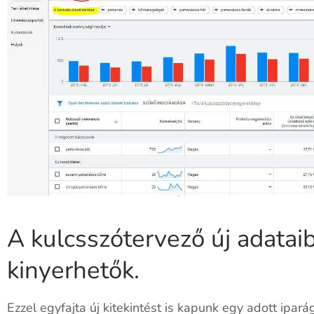
A kulcsszótervező új adataib
kinyerhetők.
Ezzel egyfajta új kitekintést is kapunk egy adott ipa