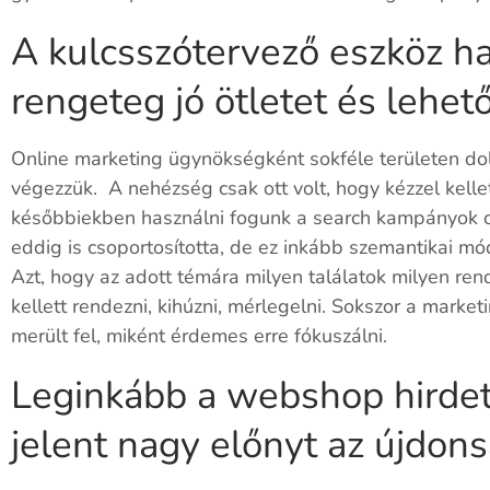
A kulcsszótervező eszköz ha
rengeteg jó ötletet és lehet
Online marketing ügynökségként sokféle területen do
végezzük. A nehézség csak ott volt, hogy kézzel kelle
későbbiekben használni fogunk a search kampányok c
eddig is csoportosította, de ez inkább szemantikai m
Azt, hogy az adott témára milyen találatok milyen re
kellett rendezni, kihúzni, mérlegelni. Sokszor a marke
merült fel, miként érdemes erre fókuszálni.
Leginkább a
webshop hirde
jelent nagy előnyt az újdon