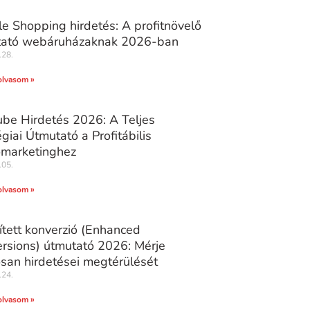
e Shopping hirdetés: A profitnövelő
tató webáruházaknak 2026-ban
.28.
olvasom »
be Hirdetés 2026: A Teljes
égiai Útmutató a Profitábilis
marketinghez
.05.
olvasom »
ített konverzió (Enhanced
rsions) útmutató 2026: Mérje
san hirdetései megtérülését
.24.
olvasom »