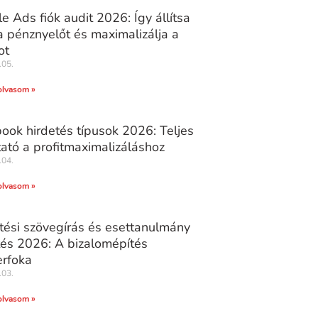
e Ads fiók audit 2026: Így állítsa
 pénznyelőt és maximalizálja a
ot
.05.
olvasom »
ook hirdetés típusok 2026: Teljes
ató a profitmaximalizáláshoz
.04.
olvasom »
tési szövegírás és esettanulmány
tés 2026: A bizalomépítés
rfoka
.03.
olvasom »