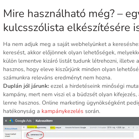
Mire használható még? – egy
kulcsszólista elkészítésére is
Ha nem adjuk meg a saját webhelyünket a kereséshez
keresést, akkor előjönnek olyan lehetőségek, melyekke
külön lementve kizáró listát tudunk létrehozni, illetve
hasznos, hogy eleve kiszűrjünk minden olyan lehetősé
számunkra releváns eredményt nem hozna.
Duplán jól járunk:
ezzel a hirdetéseink minőségi mutat
kampány, mert nem viszi el a büdzsét olyan kifejezés,
lenne hasznos. Online marketing ügynökségként pedi
hatékonyság a
kampánykezelés
során.