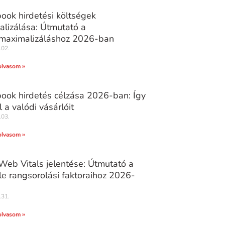
ook hirdetési költségek
alizálása: Útmutató a
tmaximalizáláshoz 2026-ban
.02.
olvasom »
ook hirdetés célzása 2026-ban: Így
l a valódi vásárlóit
.03.
olvasom »
Web Vitals jelentése: Útmutató a
e rangsorolási faktoraihoz 2026-
.31.
olvasom »