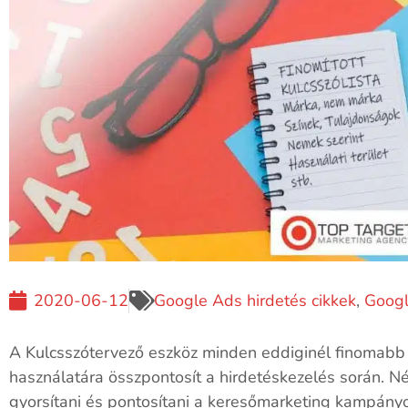
2020-06-12
Google Ads hirdetés cikkek
,
Googl
A Kulcsszótervező eszköz minden eddiginél finomabb 
használatára összpontosít a hirdetéskezelés során. Né
gyorsítani és pontosítani a keresőmarketing kampányo