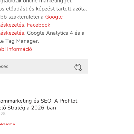
oglalkozik online marketinggel,
s előadást és képzést tartott azóta.
bb szakterületei a
Google
téskezelés
,
Facebook
téskezelés
, Google Analytics 4 és a
le Tag Manager.
bi információ
lommarketing és SEO: A Profitot
lő Stratégia 2026-ban
.06.
olvasom »