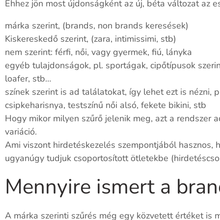
Ehhez jön most újdonságként az új, béta változat az
márka szerint, (brands, non brands keresések)
Kiskereskedő szerint, (zara, intimissimi, stb)
nem szerint: férfi, női, vagy gyermek, fiú, lányka
egyéb tulajdonságok, pl. sportágak, cipőtípusok szerin
loafer, stb…
színek szerint is ad találatokat, így lehet ezt is nézni,
csipkeharisnya, testszínű női alsó, fekete bikini, stb
Hogy mikor milyen szűrő jelenik meg, azt a rendszer a
variáció.
Ami viszont hirdetéskezelés szempontjából hasznos, h
ugyanúgy tudjuk csoportosított ötletekbe (hirdetéscso
Mennyire ismert a bran
A márka szerinti szűrés még egy közvetett értéket is