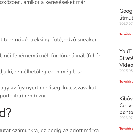
 eszközben, amikor a kereséseket már
Googl
útmu
2026.07
Tovább 
t teremcipő, trekking, futó, edző sneaker,
YouTu
 pl, női fehérneműknél, fürdőruháknál (fehér
Strat
Videó
dja ki, remélhetőleg ezen még lesz
2026.08
Tovább 
ogy az így nyert minőségi kulcsszavakat
portokba) rendezni.
Kibőv
Conve
d?
ponto
2026.07
Tovább 
 mutat számunkra, ez pedig az adott márka