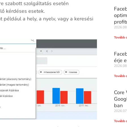
e szabott szolgáltatás esetén
Faceb
lő kérdéses esetek.
optim
nt például a hely, a nyelv, vagy a keresési
profi
2026.08
Tovább 
Faceb
érje e
2026.08
Tovább 
Core 
Googl
ban
2026.07
Tovább 