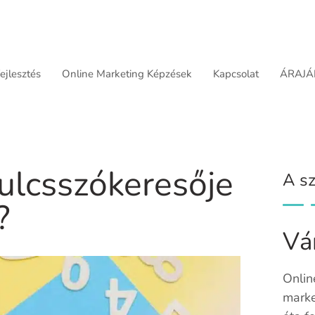
jlesztés
Online Marketing Képzések
Kapcsolat
ÁRAJÁ
ulcsszókeresője
A sz
?
Vá
Onlin
marke