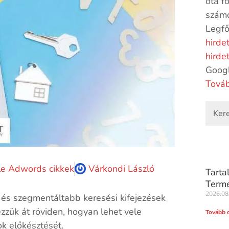
óta f
számo
Legfő
hirde
hirde
Goog
Továb
e Adwords cikkek
Várkondi László
Tarta
Terme
2026.08
és szegmentáltabb keresési kifejezések
zzük át röviden, hogyan lehet vele
Tovább 
k előkésztését.