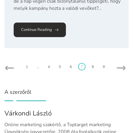
de a nap végén csak bizonytalanul tippelgeti, hogy
melyik kampány hozta a valódi vevőket?…
Continue Reading
1
…
4
5
6
7
8
9
A szerzőről
Várkondi László
Online marketing szakértő, a Toptarget marketing
Ügynökség ügyvezetője. 2008 óta foglalkozik online