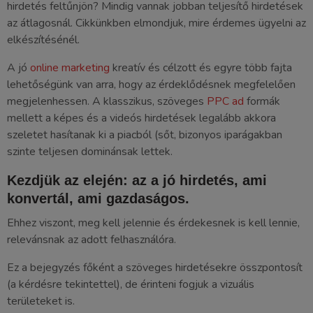
hirdetés feltűnjön? Mindig vannak jobban teljesítő hirdetések
az átlagosnál. Cikkünkben elmondjuk, mire érdemes ügyelni az
elkészítésénél.
A jó
online marketing
kreatív és célzott és egyre több fajta
lehetőségünk van arra, hogy az érdeklődésnek megfelelően
megjelenhessen. A klasszikus, szöveges
PPC ad
formák
mellett a képes és a videós hirdetések legalább akkora
szeletet hasítanak ki a piacból (sőt, bizonyos iparágakban
szinte teljesen dominánsak lettek.
Kezdjük az elején: az a jó hirdetés, ami
konvertál, ami gazdaságos.
Ehhez viszont, meg kell jelennie és érdekesnek is kell lennie,
relevánsnak az adott felhasználóra.
Ez a bejegyzés főként a szöveges hirdetésekre összpontosít
(a kérdésre tekintettel), de érinteni fogjuk a vizuális
területeket is.