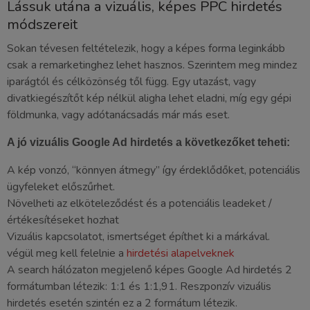
Lássuk utána a vizuális, képes PPC hirdetés
módszereit
Sokan tévesen feltételezik, hogy a képes forma leginkább
csak a remarketinghez lehet hasznos. Szerintem meg mindez
iparágtól és célközönség től függ. Egy utazást, vagy
divatkiegészítőt kép nélkül aligha lehet eladni, míg egy gépi
földmunka, vagy adótanácsadás már más eset.
A jó vizuális Google Ad hirdetés a következőket teheti:
A kép vonzó, “könnyen átmegy” így érdeklődőket, potenciális
ügyfeleket előszűrhet.
Növelheti az elköteleződést és a potenciális leadeket /
értékesítéseket hozhat
Vizuális kapcsolatot, ismertséget építhet ki a márkával.
végül meg kell felelnie a
hirdetési alapelveknek
A search hálózaton megjelenő képes Google Ad hirdetés 2
formátumban létezik: 1:1 és 1:1,91. Reszponzív vizuális
hirdetés esetén szintén ez a 2 formátum létezik.