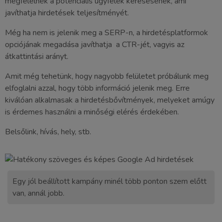
megfelelnek a potenciális ügyfelek keresésének, ami
javíthatja hirdetések teljesítményét.
Még ha nem is jelenik meg a SERP-n, a hirdetésplatformok
opciójának megadása javíthatja a CTR-jét, vagyis az
átkattintási arányt.
Amit még tehetünk, hogy nagyobb felületet próbálunk meg
elfoglalni azzal, hogy több információ jelenik meg. Erre
kiválóan alkalmasak a hirdetésbővítmények, melyeket amúgy
is érdemes használni a minőségi elérés érdekében.
Belsőlink, hívás, hely, stb.
Egy jól beállított kampány minél több ponton szem előtt
van, annál jobb.