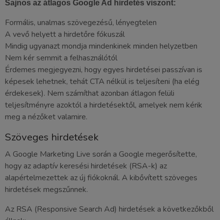
Sajnos az átlagos Google Ad hirdetés viszont:
Formális, unalmas szövegezésű, lényegtelen
A vevő helyett a hirdetőre fókuszál
Mindig ugyanazt mondja mindenkinek minden helyzetben
Nem kér semmit a felhasználótól
Érdemes megjegyezni, hogy egyes hirdetései passzívan is
képesek lehetnek, tehát CTA nélkül is teljesíteni (ha elég
érdekesek). Nem számíthat azonban átlagon felüli
teljesítményre azoktól a hirdetésektől, amelyek nem kérik
meg a nézőket valamire.
Szöveges hirdetések
A Google Marketing Live során a Google megerősítette,
hogy az adaptív keresési hirdetések (RSA-k) az
alapértelmezettek az új fiókoknál. A kibővített szöveges
hirdetések megszűnnek.
Az RSA (Responsive Search Ad) hirdetések a következőkből