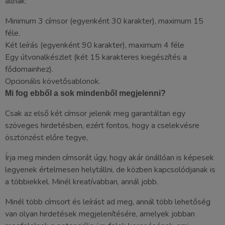
állnak:
Minimum 3 címsor (egyenként 30 karakter), maximum 15
féle.
Két leírás (egyenként 90 karakter), maximum 4 féle
Egy útvonalkészlet (két 15 karakteres kiegészítés a
fődomainhez).
Opcionális követősablonok.
Mi fog ebből a sok mindenből megjelenni?
Csak az első két címsor jelenik meg garantáltan egy
szöveges hirdetésben, ezért fontos, hogy a cselekvésre
ösztönzést előre tegye,
Írja meg minden címsorát úgy, hogy akár önállóan is képesek
legyenek értelmesen helytállni, de közben kapcsolódjanak is
a többiekkel. Minél kreatívabban, annál jobb.
Minél több címsort és leírást ad meg, annál több lehetőség
van olyan hirdetések megjelenítésére, amelyek jobban