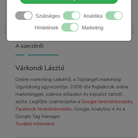
+36 30 442 8304
Szükséges
Analitika
ELŐZŐ
KÖVETKEZŐ
Hirdetések
Marketing
A PPC kampányok 9 legfontosabb adata: útmutató kezdőknek
A sikeres remarketing kampányok titka
A szerzőről
Várkondi László
Online marketing szakértő, a Toptarget marketing
Ügynökség ügyvezetője. 2008 óta foglalkozik online
marketinggel, számos előadást és képzést tartott
azóta. Legfőbb szakterületei a
Google hirdetéskezelés
,
Facebook hirdetéskezelés
, Google Analytics 4 és a
Google Tag Manager.
További információ