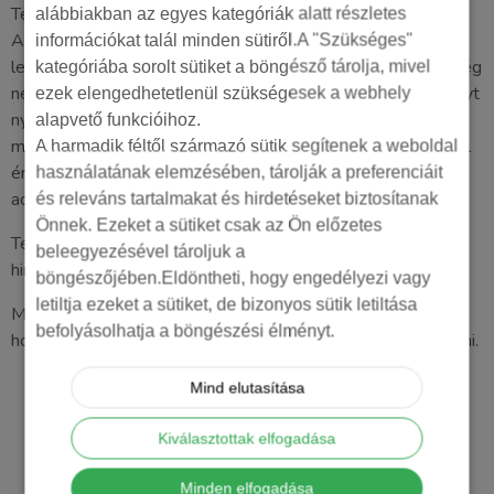
Természetesen ez a cikk csak egy rövid áttekintés a Google
alábbiakban az egyes kategóriák alatt részletes
Ad hirdetések sokszínű világáról. Nagyon sok mindenről
információkat talál minden sütiről.A "Szükséges"
lehete még szó és a videós
youtube hirdetések
világáról még
kategóriába sorolt sütiket a böngésző tárolja, mivel
nem is beszéltünk. A lényeg az, hogy jó felhasználási élményt
ezek elengedhetetlenül szükségesek a webhely
nyújtson a hirdetésünk – ha megfelelő embernek mutatja a
alapvető funkcióihoz.
megfelelő helyen, akkor a jó hirdetésekkel nagyobb eséllyel
A harmadik féltől származó sütik segítenek a weboldal
ér el célokat. Ne sajnálja az időt és a költséget
használatának elemzésében, tárolják a preferenciáit
adatgyűjtésre, optimalizálásra.
és releváns tartalmakat és hirdetéseket biztosítanak
Önnek. Ezeket a sütiket csak az Ön előzetes
Tesztelje ki mi működik és mi nem, melyik Google Ad
beleegyezésével tároljuk a
hirdetés hoz jobb és hasznosabb látogatót.
böngészőjében.Eldöntheti, hogy engedélyezi vagy
letiltja ezeket a sütiket, de bizonyos sütik letiltása
Minden piac egyedi, sőt folyamatosan változik és megvan
befolyásolhatja a böngészési élményt.
hozzá a lehetőség, hogy ezt a változást ki lehessen használni.
Mind elutasítása
Kiválasztottak elfogadása
info@toptarget.hu
Minden elfogadása