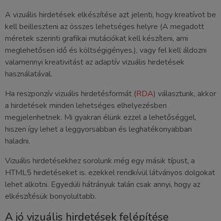
A vizuális hirdetések elkészítése azt jelenti, hogy kreatívot be
kell beilleszteni az összes lehetséges helyre (A megadott
méretek szerinti grafikai mutációkat kell készíteni, ami
meglehetősen idő és költségigényes.), vagy fel kell áldozni
valamennyi kreativitást az adaptív vizuális hirdetések
használatával.
Ha reszponzív vizuális hirdetésformát (
RDA
) választunk, akkor
a hirdetések minden lehetséges elhelyezésben
megjelenhetnek. Mi gyakran élünk ezzel a lehetőséggel,
hiszen így lehet a leggyorsabban és leghatékonyabban
haladni.
Vizuális hirdetésekhez sorolunk még egy másik típust, a
HTML5 hirdetéseket is. ezekkel rendkívül látványos dolgokat
lehet alkotni. Egyedüli hátrányuk talán csak annyi, hogy az
elkészítésük bonyolultabb.
A jó vizuális hirdetések felépítése