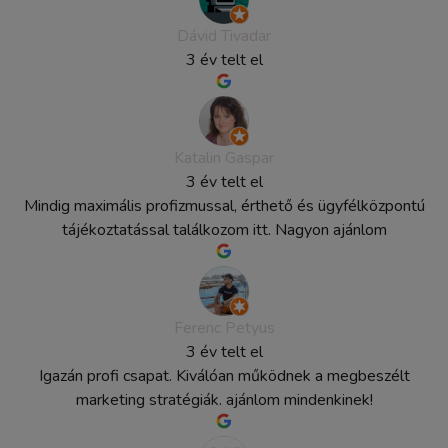
Dávid Tivadar
3 év telt el
Katalin Gaspar
3 év telt el
Mindig maximális profizmussal, érthető és ügyfélközpontú
tájékoztatással találkozom itt. Nagyon ajánlom
Ferenc Petyus
3 év telt el
Igazán profi csapat. Kiválóan működnek a megbeszélt
marketing stratégiák. ajánlom mindenkinek!