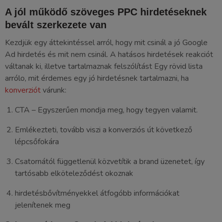
A jól működő szöveges PPC hirdetéseknek
bevált szerkezete van
Kezdjük egy áttekintéssel arról, hogy mit csinál a jó Google
Ad hirdetés és mit nem csinál. A hatásos hirdetések reakciót
váltanak ki, illetve tartalmaznak felszólítást Egy rövid lista
arrólo, mit érdemes egy jó hirdetésnek tartalmazni, ha
konverziót
várunk:
CTA – Egyszerűen mondja meg, hogy tegyen valamit.
Emlékezteti, tovább viszi a konverziós út következő
lépcsőfokára
Csatornától függetlenül közvetítik a brand üzenetet, így
tartósabb elköteleződést okoznak
hirdetésbővítményekkel átfogóbb információkat
jelenítenek meg