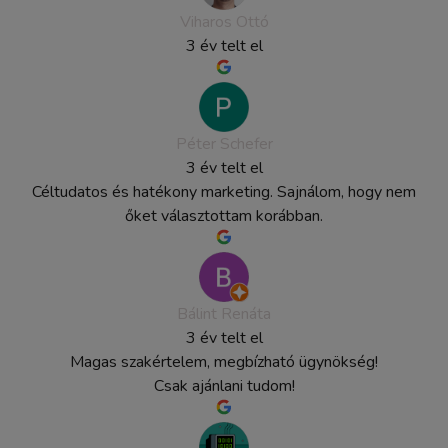
Viharos Ottó
3 év telt el
Péter Schefer
3 év telt el
Céltudatos és hatékony marketing. Sajnálom, hogy nem
őket választottam korábban.
Bálint Renáta
3 év telt el
Magas szakértelem, megbízható ügynökség!
Csak ajánlani tudom!