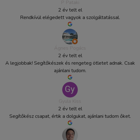
P Pataki
2 év telt el
Rendkívül elégedett vagyok a szolgáltatással.
Ágnes Pogács
2 év telt el
A legjobbak! Segítőkészek és rengeteg ötletet adnak. Csak
ajánlani tudom.
Gyula Kiss
2 év telt el
Segítőkész csapat, értik a dolgukat, ajánlani tudom őket.