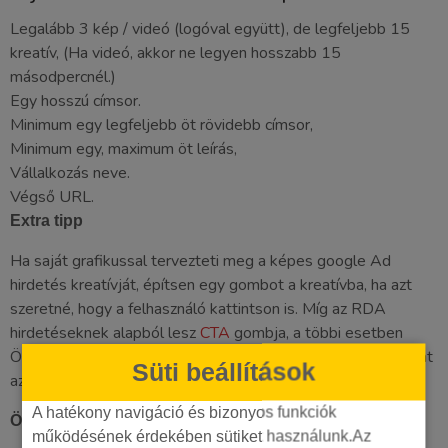
Legalább 3 kép / videó (logóval együtt), de legfeljebb 15
kreatív, (Ha videó, akkor ne legyen hosszabb 15
másodpercnél.)
Egy hosszú címsor.
Minimum egy legfeljebb öt rövidebb címsor,
Minimum egy, maximum öt leírás,
Vállalkozás neve.
Végső URL.
Extra tipp
Ha saját grafikussal tervezteti meg a képes google Ad
hirdetés kreatívját, építsen egy gombot a kreatívba, ha azt
szeretné, hogy a felhasználó kattintson is. Míg az RDA
hirdetéseknek alapból lesz
CTA
gombja, a többi esetben
Önnek kell erről gondoskodnia. Nem muszáj, de a tapasztalat
Süti beállítások
azt mutatja, hogy hasznos, ha van.
A hatékony navigáció és bizonyos funkciók
Összefoglalás:
működésének érdekében sütiket használunk.Az