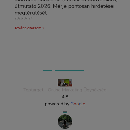
útmutató 2026: Mérje pontosan hirdetései
megtérülését
2026.07.24.
Tovább olvasom »
Ügyfeleink véleménye
Toptarget - Online Marketing Ügynökség
4.8
powered by
G
o
o
g
l
e