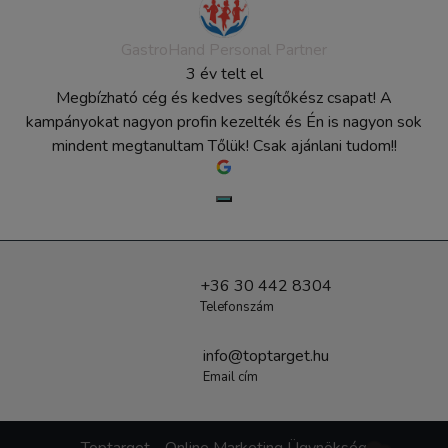
GastroHand Personal Partner
3 év telt el
Megbízható cég és kedves segítőkész csapat! A
kampányokat nagyon profin kezelték és Én is nagyon sok
mindent megtanultam Tőlük! Csak ajánlani tudom!!
+36 30 442 8304
Telefonszám
info@toptarget.hu
Email cím
Toptarget - Online Marketing Ügynökség