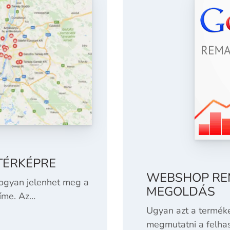
 TÉRKÉPRE
WEBSHOP REM
hogyan jelenhet meg a
MEGOLDÁS
címe. Az…
Ugyan azt a terméke
megmutatni a felhas