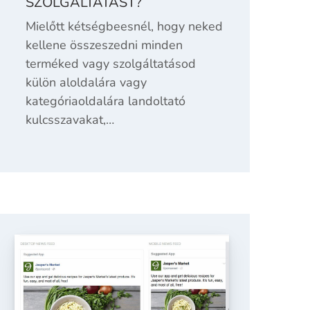
SZOLGÁLTATÁST?
Mielőtt kétségbeesnél, hogy neked
kellene összeszedni minden
terméked vagy szolgáltatásod
külön aloldalára vagy
kategóriaoldalára landoltató
kulcsszavakat,…